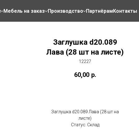
н
Мебель на заказ
Производство
Партнёрам
Контакты
Заглушка d20.089
Лава (28 шт на листе)
12227
60,00
р.
Купить
Заглушка d20.089 Лава (28 шт на
листе)
Статус: Склад