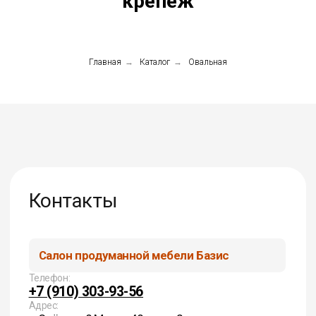
крепёж
Контакты
Главная
→
Каталог
→
Овальная
Салон продуманной мебели Базис
Телефон:
+7 (910) 303-93-56
Адрес:
г. Орёл, ул. 8 Марта, 48. этаж 2
Удобный заезд, рядом парковка
Базис мебельная фабрика
Телефон:
+7 (919) 209-33-99 Общий
+7 (910) 304-25-18 Плиты
+7 (919) 203-79-22 Фасады, купе
+7 (980) 369-40-10 Фурнитура
+7 (980) 369-40-20 Мебель на заказ
+7 (915) 501-31-05 Столешницы
Адрес: