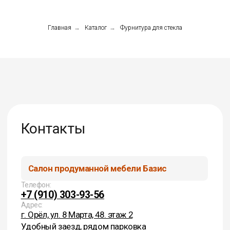
Контакты
Главная
→
Каталог
→
Фурнитура для стекла
Салон продуманной мебели Базис
Телефон:
+7 (910) 303-93-56
Адрес:
г. Орёл, ул. 8 Марта, 48. этаж 2
Удобный заезд, рядом парковка
Базис мебельная фабрика
Телефон:
+7 (919) 209-33-99 Общий
+7 (910) 304-25-18 Плиты
+7 (919) 203-79-22 Фасады, купе
+7 (980) 369-40-10 Фурнитура
+7 (980) 369-40-20 Мебель на заказ
+7 (915) 501-31-05 Столешницы
Адрес:
г. Орёл, Наугорское ш., 100