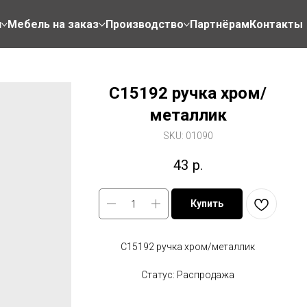
н
Мебель на заказ
Производство
Партнёрам
Контакты
C15192 ручка хром/
металлик
SKU:
01090
43
р.
Купить
C15192 ручка хром/металлик
Статус: Распродажа