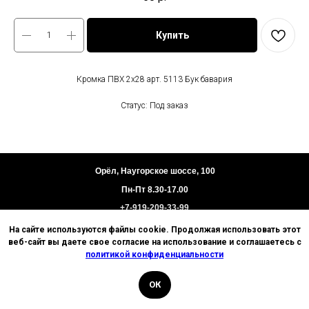
Купить
Кромка ПВХ 2х28 арт. 5113 Бук бавария
Статус: Под заказ
Орёл, Наугорское шоссе, 100
Пн-Пт 8.30-17.00
+7-919-209-33-99
На сайте используются файлы cookie. Продолжая использовать этот
Пользовательское соглашение
веб-сайт вы даете свое согласие на использование и соглашаетесь с
Политика конфиденциальности
политикой конфиденциальности
Техническая информация
ОК
© 2026 Базис. Любое использование материалов
ИП Цыганков И.В.
сайта без разрешения запрещено. Информация