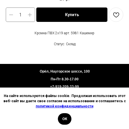
Купить
Кромка ПВХ 2х19 арт. 5981 Кашемир
Статус: Склад
Орёл, Наугорское шоссе, 100
Пн-Пт 8.30-17.00
+7-919-209-33-99
На сайте используются файлы cookie. Продолжая использовать этот
Пользовательское соглашение
веб-сайт вы даете свое согласие на использование и соглашаетесь с
Политика конфиденциальности
политикой конфиденциальности
Техническая информация
ОК
© 2026 Базис. Любое использование материалов
ИП Цыганков И.В.
сайта без разрешения запрещено. Информация