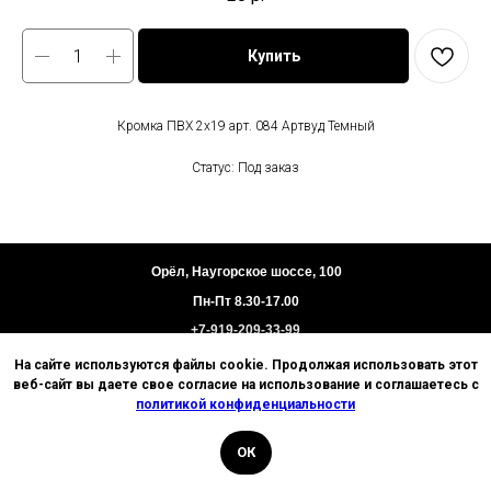
Купить
Кромка ПВХ 2х19 арт. 084 Артвуд Темный
Статус: Под заказ
Орёл, Наугорское шоссе, 100
Пн-Пт 8.30-17.00
+7-919-209-33-99
На сайте используются файлы cookie. Продолжая использовать этот
Пользовательское соглашение
веб-сайт вы даете свое согласие на использование и соглашаетесь с
Политика конфиденциальности
политикой конфиденциальности
Техническая информация
ОК
© 2026 Базис. Любое использование материалов
ИП Цыганков И.В.
сайта без разрешения запрещено. Информация