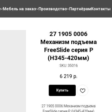
н
Мебель на заказ
Производство
Партнёрам
Контакты
27 1905 0006
Механизм подъема
FreeSlide серия P
(H345-420мм)
SKU:
35016
6 219
р.
Купить
27 1905 0006 Механизм подъема
FreeSlide серия P (H345-420мм)