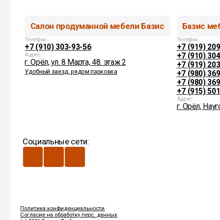
Телефон:
Телефон:
+7 (910) 303-93-56
+7 (919) 209-33-9
+7 (910) 304-25-18
Адрес:
г. Орёл, ул. 8 Марта, 48. этаж 2
+7 (919) 203-79-22
Удобный заезд, рядом парковка
+7 (980) 369-40-10
+7 (980) 369-40-20
+7 (915) 501-31-0
Адрес:
г. Орёл, Наугорское 
Cоциальные сети:
Политика конфиденциальности
Согласие на обработку перс. данных
(c) 2026 Базис. Любое использование
материалов сайта без разрешения запрещено.
Информация на сайте не является публичной
офертой.
ИП Цыганков И.В.
ИНН 575200374995